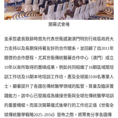
開幕式會場
金承哲處長致辭時首先代表世衛感謝澳門特別行政區政府大
力支持以及長期保持著友好的合作關系，並回顧了自2011年
開啓的合作歷程，尤其世衛傳統醫藥合作中心（澳門）成立
10年以來所取得的豐碩成果，例如共同組織了16期區域間培
訓工作坊及16期本地培訓工作坊，惠及全球逾3100名專業人
士，顯著提升了各國在傳統醫學領域的監管、質量及臨床實
踐能力，該中心已發展成為連接世衛與全球在傳統醫學培訓
的重要橋樑。而是次開幕儀式後舉行的工作坊正值《世衛全
球傳統醫學戰略2025–2034》發佈之際，將聚焦分享各國傳