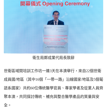
衛生局鄭成業代局長致辭
世衛區域間培訓工作坊一連3天在本澳舉行，來自22個世衛
成員國/地區（其中16個「一帶一路」沿線國家/地區及5個葡
語系國家）共約60位傳統醫學官員、專家學者及從業人員齊
聚本澳，共同探討傳統、補充與整合醫學產品的質量與安
全。