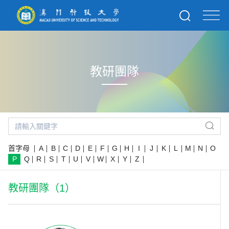
教研團隊
首字母
A
B
C
D
E
F
G
H
I
J
K
L
M
N
O
P
Q
R
S
T
U
V
W
X
Y
Z
教研團隊（1）